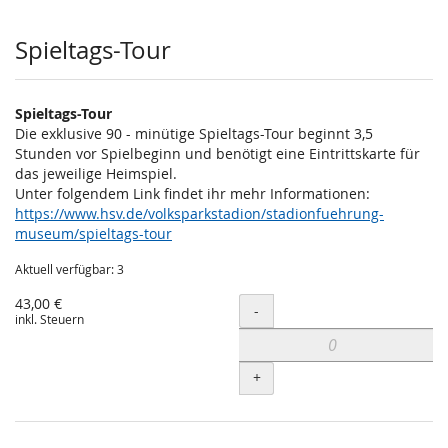
Produkte
Spieltags-Tour
Spieltags-Tour
Die exklusive 90 - minütige Spieltags-Tour beginnt 3,5
Stunden vor Spielbeginn und benötigt eine Eintrittskarte für
das jeweilige Heimspiel.
Unter folgendem Link findet ihr mehr Informationen:
https://www.hsv.de/volksparkstadion/stadionfuehrung-
museum/spieltags-tour
Aktuell verfügbar: 3
43,00 €
Menge
-
inkl. Steuern
+