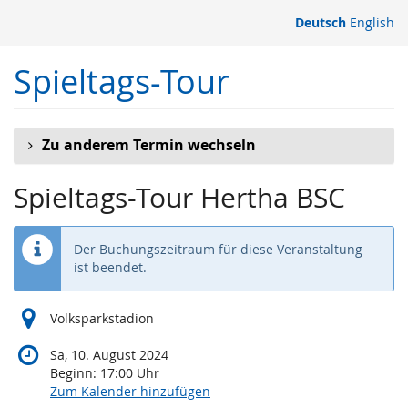
Zum
Deutsch
English
Haupt-
Inhalt
Spieltags-Tour
springen
Zu anderem Termin wechseln
Spieltags-Tour Hertha BSC
Der Buchungszeitraum für diese Veranstaltung
ist beendet.
Volksparkstadion
Sa, 10. August 2024
Beginn:
17:00
Uhr
Zum Kalender hinzufügen